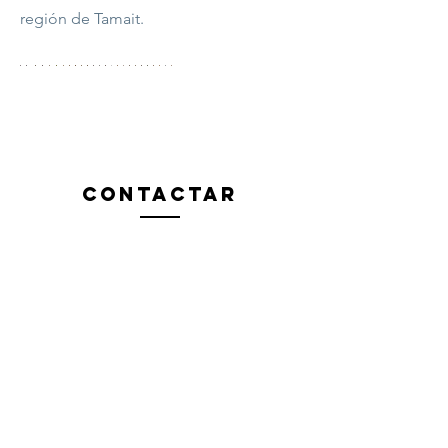
región de Tamait.
Contactar
Fabien Tournan
Consultor, formador, especialista en
gestión y educación integral de la
tierra.
Contactez nous pour réaliser votre projet
fabien @
regenerationvegetale
.com
Contactez nous pour réaliser votre projet