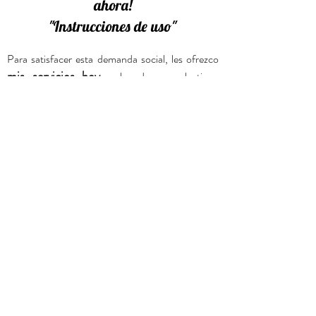
ahora!
"Instrucciones de uso"
Para satisfacer esta demanda social, les ofrezco
mis servicios hoy
y los de un colectivo.
reuniendo a profesionales y asociaciones
ciudadanas de base.
SENSIBILIZACIÓN