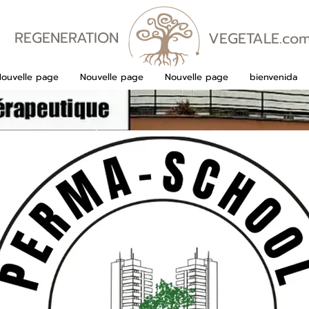
REGENERATION
VEGETALE.co
VEGETALE
Nouvelle page
Nouvelle page
Nouvelle page
bienvenida