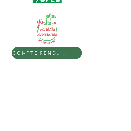
COMPTE RENDU- D'ACTIVITÉS
Récolte
Conditionnement
Acheminement
Cuisine
Livraison
Dégustation
Permacultura urbana,
Cohesión social,
resiliencia, gestión ecológica del territorio,
compostaje,
huerto terapéutico, huerto