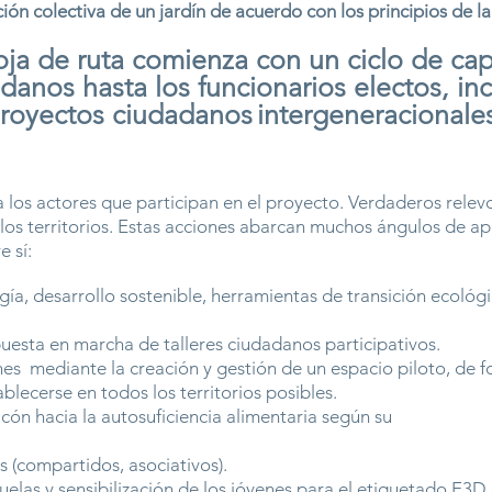
ón colectiva de un jardín de acuerdo con los principios de la
ja de ruta comienza con un ciclo de cap
danos hasta los funcionarios electos, inc
royectos ciudadanos
intergeneracionales
 a los actores que participan en el proyecto. Verdaderos rele
e los territorios. Estas acciones abarcan muchos ángulos de a
 sí:
ía, desarrollo sostenible, herramientas de transición ecoló
puesta en marcha de talleres ciudadanos participativos.
es mediante la creación y gestión de un espacio piloto, de 
ecerse en todos los territorios posibles.
n hacia la autosuficiencia alimentaria según su
s (compartidos, asociativos).
elas y sensibilización de los jóvenes para el etiquetado E3D