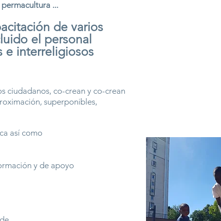
 permacultura ...
acitación de varios
luido el personal
 e interreligiosos
vos ciudadanos, co-crean y co-crean
proximación, superponibles,
gica así como
formación y de apoyo
 de