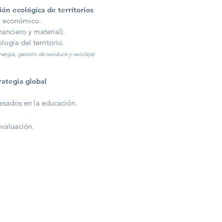
ón ecológica de territorios
 y económico.
nanciero y material).
logía del territorio.
nergía,
gestión de residuos y reciclaje)
rategia global
resados en la educación.
valuación.