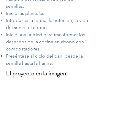
semillas.
Inicie las plántulas.
Introduzca la teoría, la nutrición, la vida
del suelo, el abono.
Inicie una unidad para transformar los
desechos de la cocina en abono con 2
compostadores.
Preséntese al ciclo del pan, desde la
semilla hasta la harina.
El proyecto en la imagen:
Contactar
Fabien Tournan
Consultor, formador, especialista en
gestión y educación integral de la
tierra.