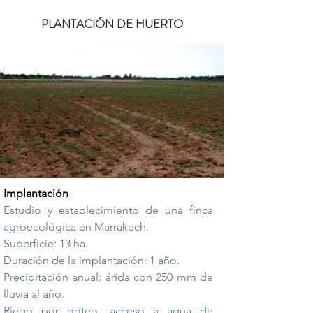
PLANTACIÓN DE HUERTO
Implantación
Estudio y establecimiento de una finca
agroecológica en Marrakech.
Superficie: 13 ha.
Duración de la implantación: 1 año.
Precipitación anual: árida con 250 mm de
lluvia al año.
Riego por goteo, acceso a agua de