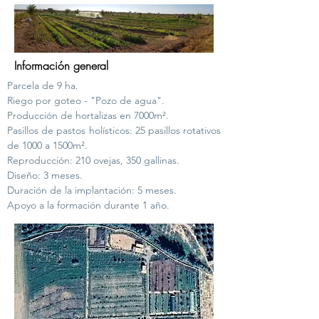
Información general
Parcela de 9 ha.
Riego por goteo - "Pozo de agua".
Producción de hortalizas en 7000m².
Pasillos de pastos holísticos: 25 pasillos rotativos
de 1000 a 1500m².
Reproducción: 210 ovejas, 350 gallinas.
Diseño: 3 meses.
Duración de la implantación: 5 meses.
Apoyo a la formación durante 1 año.