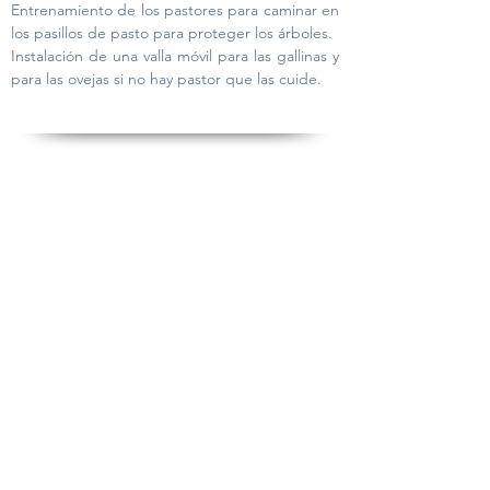
Entrenamiento de los pastores para caminar en
los pasillos de pasto para proteger los árboles.
Instalación de una valla móvil para las gallinas y
para las ovejas si no hay pastor que las cuide.
CULTURA DE INVERNADEROS
Cultivo de otoño y primavera
El cultivo en invernadero permite que la
producción comience más temprano en la
temporada y se extienda unos meses.