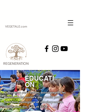
VEGETALE.com
REGENERATION
VEGETALE
ÉDUCATI
ON
L'éducation par l'action, accompagner les
établissement scolaire par l'outils jardin.
Transition écologique et écocitoyenneté,
labellisation des E3D et EDD.